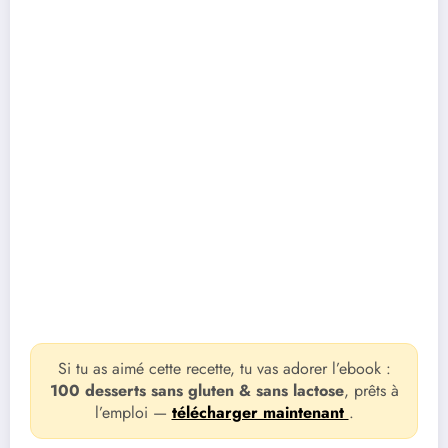
Si tu as aimé cette recette, tu vas adorer l’ebook :
100 desserts sans gluten & sans lactose
, prêts à
l’emploi —
télécharger maintenant
.