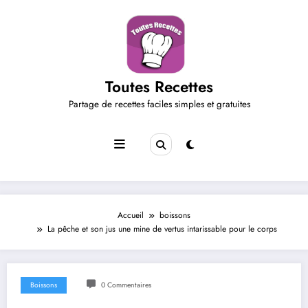
Aller
au
contenu
Toutes Recettes
Partage de recettes faciles simples et gratuites
Accueil
boissons
La pêche et son jus une mine de vertus intarissable pour le corps
Boissons
0 Commentaires