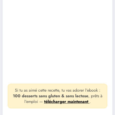
Si tu as aimé cette recette, tu vas adorer l’ebook :
100 desserts sans gluten & sans lactose
, prêts à
l’emploi —
télécharger maintenant
.