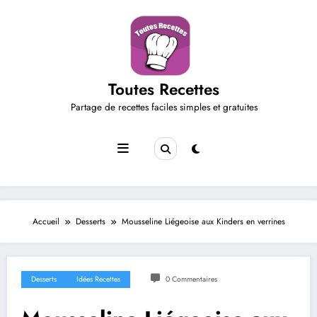
Aller
au
contenu
Toutes Recettes
Partage de recettes faciles simples et gratuites
Accueil
Desserts
Mousseline Liégeoise aux Kinders en verrines
Desserts
Idées Recettes
0 Commentaires