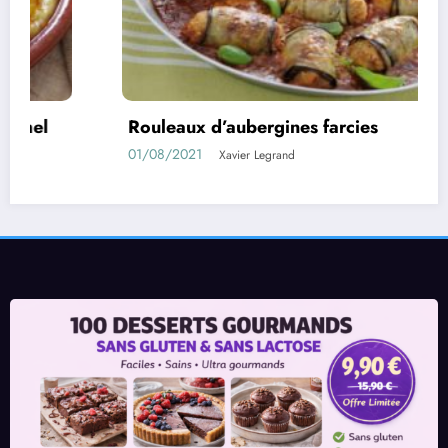
eaux d’aubergines farcies
Confi
/2021
11/05/
Xavier Legrand