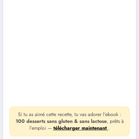
Si tu as aimé cette recette, tu vas adorer l’ebook :
100 desserts sans gluten & sans lactose
, prêts à
l’emploi —
télécharger maintenant
.