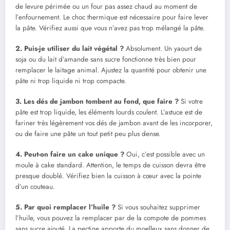
de levure périmée ou un four pas assez chaud au moment de
l’enfournement. Le choc thermique est nécessaire pour faire lever
la pâte. Vérifiez aussi que vous n’avez pas trop mélangé la pâte.
2. Puis-je utiliser du lait végétal ?
Absolument. Un yaourt de
soja ou du lait d’amande sans sucre fonctionne très bien pour
remplacer le laitage animal. Ajustez la quantité pour obtenir une
pâte ni trop liquide ni trop compacte.
3. Les dés de jambon tombent au fond, que faire ?
Si votre
pâte est trop liquide, les éléments lourds coulent. L’astuce est de
fariner très légèrement vos dés de jambon avant de les incorporer,
ou de faire une pâte un tout petit peu plus dense.
4. Peut-on faire un cake unique ?
Oui, c’est possible avec un
moule à cake standard. Attention, le temps de cuisson devra être
presque doublé. Vérifiez bien la cuisson à cœur avec la pointe
d’un couteau.
5. Par quoi remplacer l’huile ?
Si vous souhaitez supprimer
l’huile, vous pouvez la remplacer par de la compote de pommes
sans sucre ajouté. La pectine apporte du moelleux sans donner de