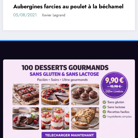
nes farcies au poulet à la béchamel
Rouleaux
021
01/08/202
Xavier Legrand