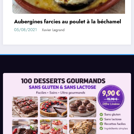
es au poulet à la béchamel
Rouleaux d’auberg
01/08/2021
egrand
Xavier Leg