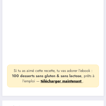
Si tu as aimé cette recette, tu vas adorer l’ebook :
100 desserts sans gluten & sans lactose
, prêts à
l’emploi —
télécharger maintenant
.