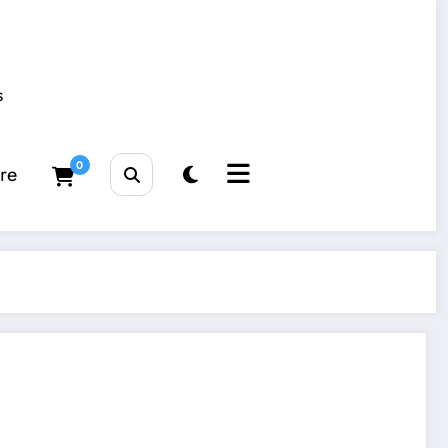
s
0
tre