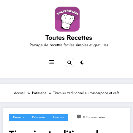
Aller
au
contenu
Toutes Recettes
Partage de recettes faciles simples et gratuites
Accueil
Patisserie
Tiramisu traditionnel au mascarpone et café
Desserts
Patisserie
Tiramisu
0 Commentaires