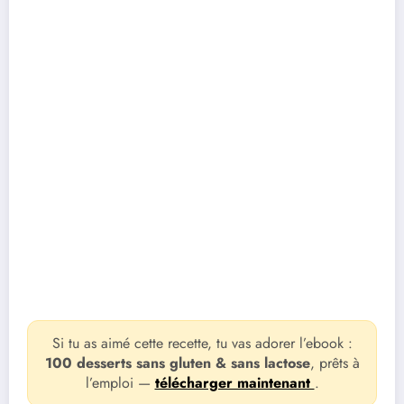
Si tu as aimé cette recette, tu vas adorer l’ebook :
100 desserts sans gluten & sans lactose
, prêts à
l’emploi —
télécharger maintenant
.