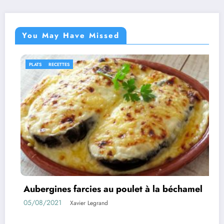
You May Have Missed
IDÉES RECETTES
RECETTES
s au poulet à la béchamel
Rouleaux d’aubergi
01/08/2021
rand
Xavier Legra