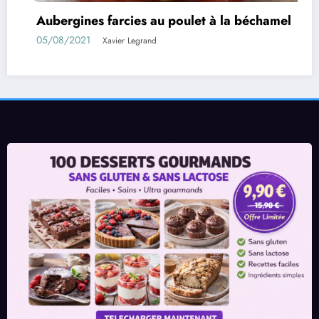
cies au poulet à la béchamel
Rouleaux d’aube
01/08/2021
r Legrand
Xavier 