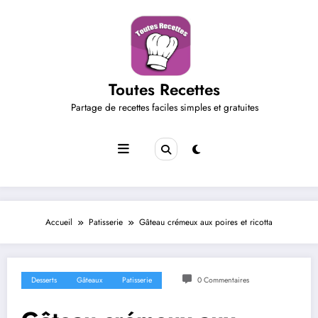
Aller
au
contenu
Toutes Recettes
Partage de recettes faciles simples et gratuites
Accueil
Patisserie
Gâteau crémeux aux poires et ricotta
Desserts
Gâteaux
Patisserie
0 Commentaires