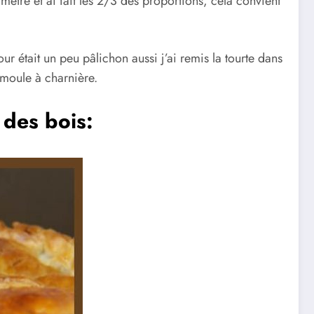
amètre et ai fait les 2/3 des proportions, cela convient
tour était un peu pâlichon aussi j’ai remis la tourte dans
n moule à charnière.
 des bois: