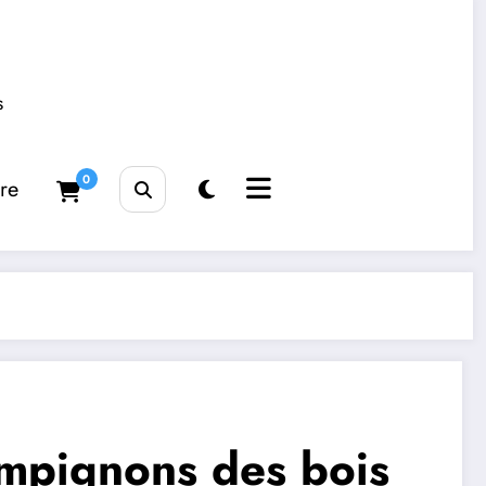
s
0
tre
hampignons des bois