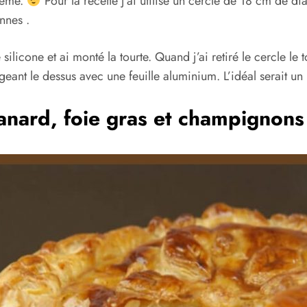
blème.
Pour la recette j’ai utilisé un cercle de 18 cm de di
nnes .
 silicone et ai monté la tourte. Quand j’ai retiré le cercle le 
égeant le dessus avec une feuille aluminium. L’idéal serait u
canard, foie gras et champignons