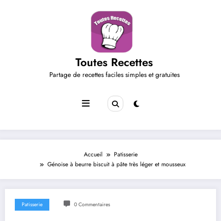
Aller
au
contenu
Toutes Recettes
Partage de recettes faciles simples et gratuites
Accueil
Patisserie
Génoise à beurre biscuit à pâte très léger et mousseux
Patisserie
0 Commentaires