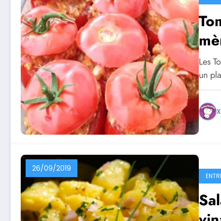
Tom
mè
Les T
un pla
X
26/09/2019
ENTR
Sal
vin