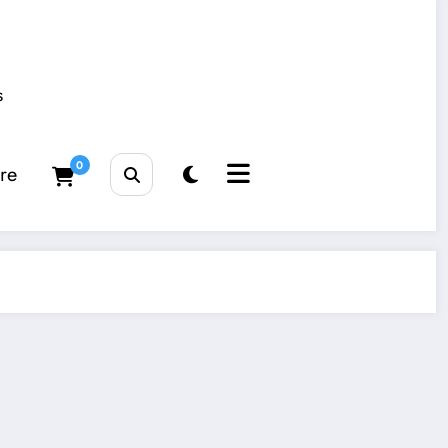
s
0
tre