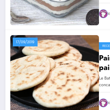
X
17/09/2019
RECE
Pai
pai
Le Ba
conca
X