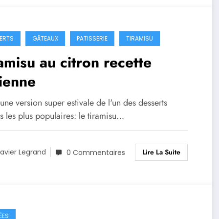
ERTS
GÂTEAUX
PATISSERIE
TIRAMISU
amisu au citron recette
lienne
une version super estivale de l'un des desserts
ns les plus populaires: le tiramisu…
Lire La Suite
avier Legrand
0 Commentaires
ÉES