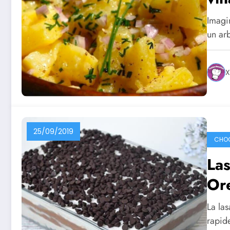
Imagin
un ar
X
25/09/2019
CHO
Las
Or
La las
rapid