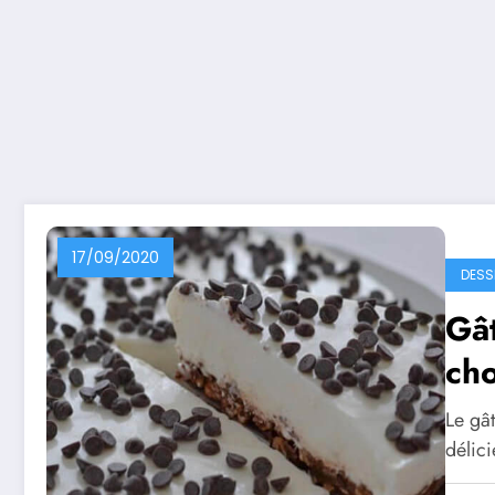
17/09/2020
DESS
Gât
cho
Le gât
délici