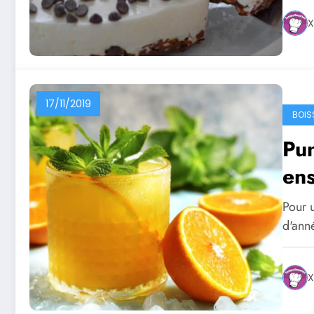
X
17/11/2019
BOIS
Pun
ens
Pour u
d'ann
X