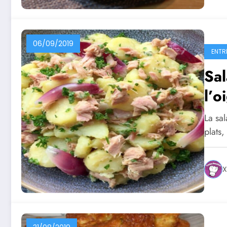
06/09/2019
ENTR
Sa
l’o
La sa
plats
X