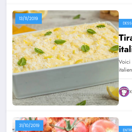
13/11/2019
DESS
Tir
ita
Voici 
italie
X
31/10/2019
ENTR