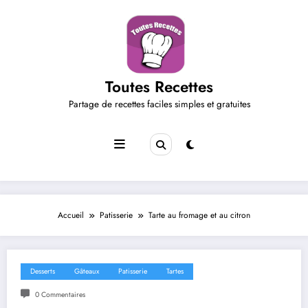
Aller
au
contenu
Toutes Recettes
Partage de recettes faciles simples et gratuites
Accueil
Patisserie
Tarte au fromage et au citron
Desserts
Gâteaux
Patisserie
Tartes
0 Commentaires