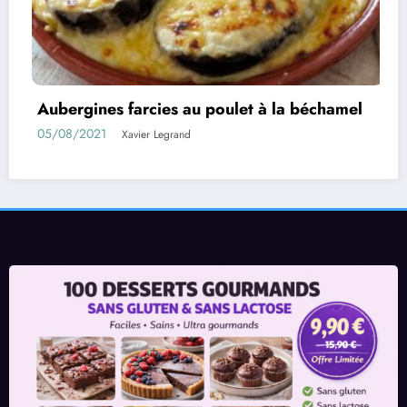
 au poulet à la béchamel
Rouleaux d’aubergin
01/08/2021
nd
Xavier Legrand