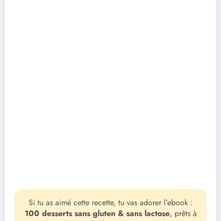
Si tu as aimé cette recette, tu vas adorer l’ebook :
100 desserts sans gluten & sans lactose
, prêts à