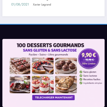
11/05/2021
ier Legrand
Xavie