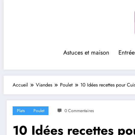
Aller
au
contenu
Astuces et maison
Entrée
Accueil
Viandes
Poulet
10 Idées recettes pour Cuis
Plats
Poulet
0 Commentaires
10 Idées recettes po