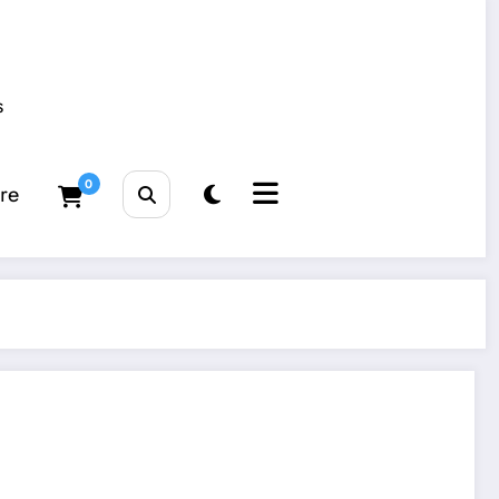
s
0
tre