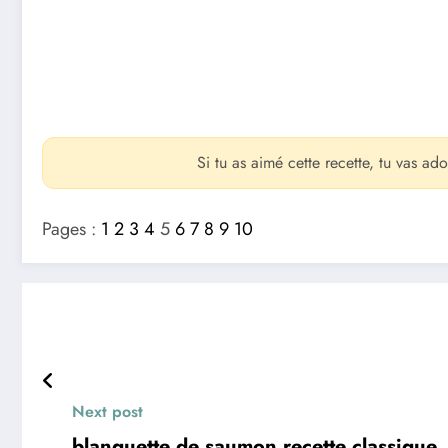
Si tu as aimé cette recette, tu vas ad
Pages :
1
2
3
4
5
6
7
8
9
10
Next post
blanquette de saumon recette classique