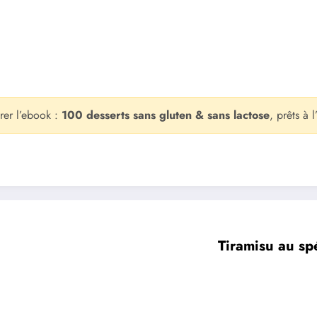
orer l’ebook :
100 desserts sans gluten & sans lactose
, prêts à
Tiramisu au spé