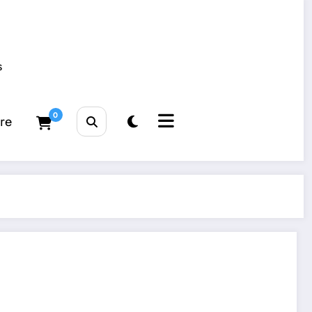
s
0
tre