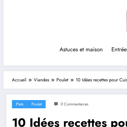
Aller
au
contenu
Astuces et maison
Entrée
Accueil
Viandes
Poulet
10 Idées recettes pour Cuis
Plats
Poulet
0 Commentaires
10 Idées recettes po