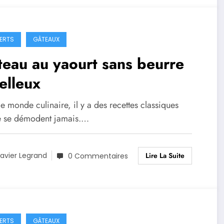
ERTS
GÂTEAUX
eau au yaourt sans beurre
elleux
e monde culinaire, il y a des recettes classiques
e se démodent jamais.…
Lire La Suite
avier Legrand
0 Commentaires
ERTS
GÂTEAUX