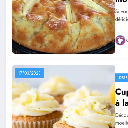
Si vou
délic
X
17/03/2023
DESS
Cup
à l
Décou
moelle