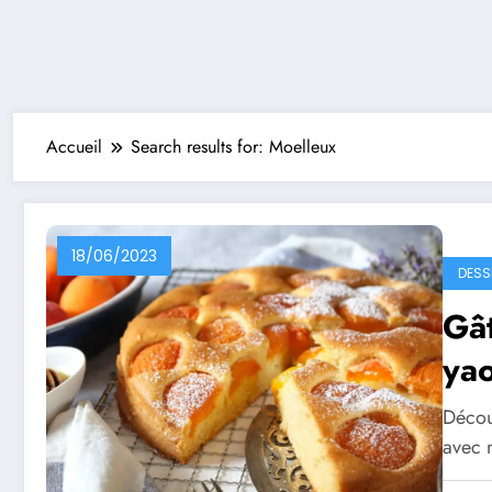
Accueil
Search results for: Moelleux
18/06/2023
DESS
Gât
yao
Décou
avec 