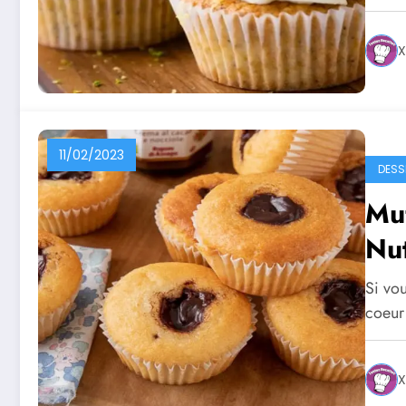
X
11/02/2023
DESS
Muf
Nut
Si vo
coeur
X