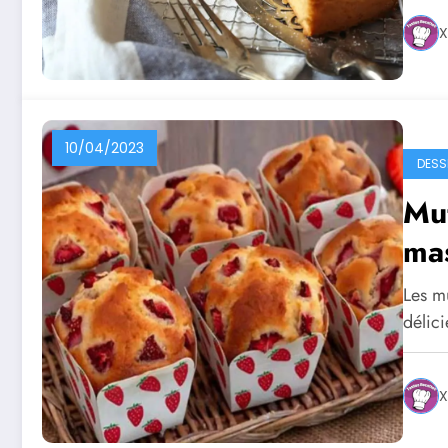
X
10/04/2023
DESS
Muf
ma
Les m
délici
X