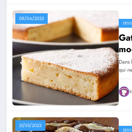
06/04/2023
DESS
Gat
mo
Dans l
qui n
X
21/03/2023
DESS