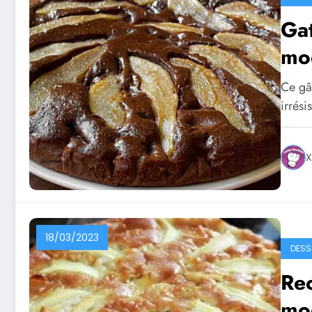
Gat
mo
Ce gâ
irrési
X
18/03/2023
DESS
Re
mo