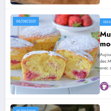
06/08/2021
DESS
Muf
mo
Aujour
des Mu
avec 
X