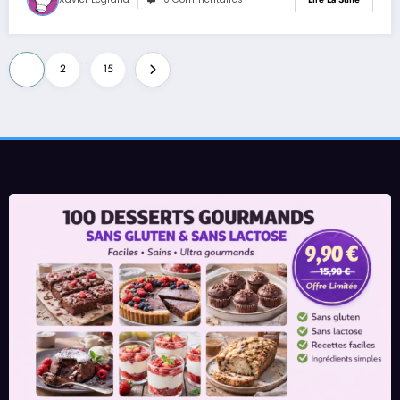
Pagination
…
1
2
15
des
publications