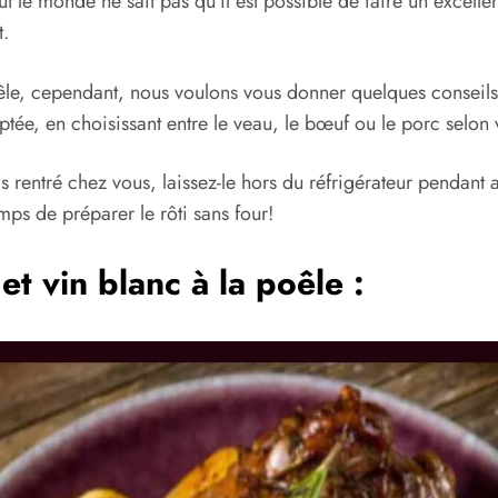
out le monde ne sait pas qu’il est possible de faire un excel
t.
poêle, cependant, nous voulons vous donner quelques conseil
tée, en choisissant entre le veau, le bœuf ou le porc selon 
s rentré chez vous, laissez-le hors du réfrigérateur pendan
mps de préparer le rôti sans four!
 et vin blanc à la poêle :