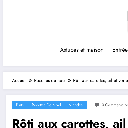
Aller
au
contenu
Astuces et maison
Entrée
Accueil
Recettes de noel
Rôti aux carottes, ail et vin 
Plats
Recettes De Noel
Viandes
0 Commentaire
Rôti aux carottes, ail