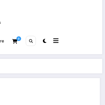
s
0
tre