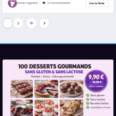
Xavier Legrand
0 Commentaires
Lire La Suite
Pagination
…
1
2
19
des
publications