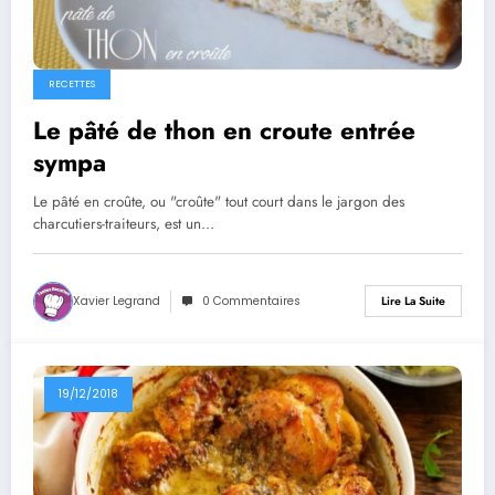
RECETTES
Le pâté de thon en croute entrée
sympa
Le pâté en croûte, ou "croûte" tout court dans le jargon des
charcutiers-traiteurs, est un…
Xavier Legrand
0 Commentaires
Lire La Suite
19/12/2018