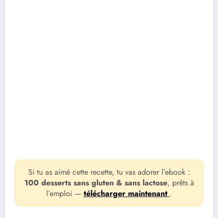
Si tu as aimé cette recette, tu vas adorer l’ebook :
100 desserts sans gluten & sans lactose
, prêts à
l’emploi —
télécharger maintenant
.