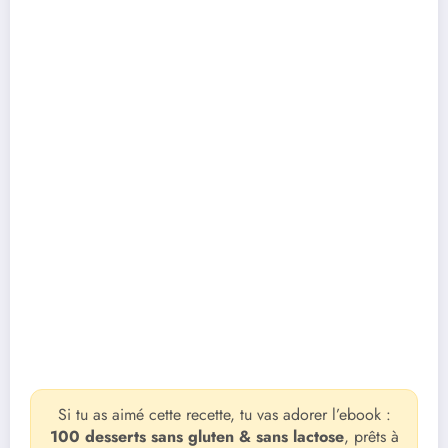
Si tu as aimé cette recette, tu vas adorer l’ebook :
100 desserts sans gluten & sans lactose
, prêts à