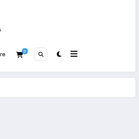
s
0
tre