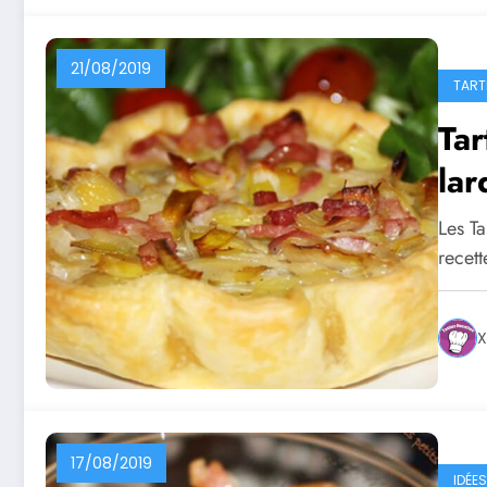
21/08/2019
TART
Tar
lar
Les Ta
recett
X
17/08/2019
IDÉE