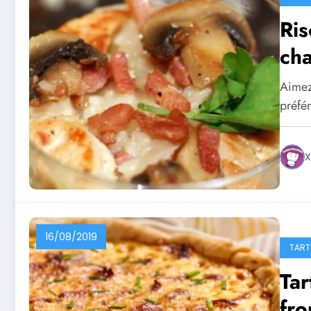
Ris
ch
Aimez 
préfé
X
16/08/2019
TART
Tar
fr