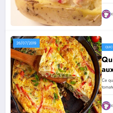
X
26/07/2019
QUIC
Qui
aux
Ce qu
tomat
X