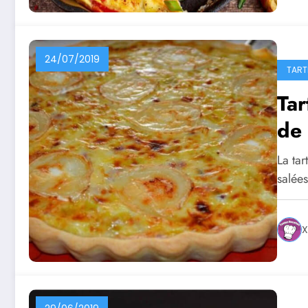
24/07/2019
TART
Tar
de 
La tar
salée
X