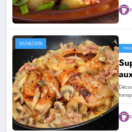
X
30/08/2019
POUL
Sup
au
Décou
trans
X