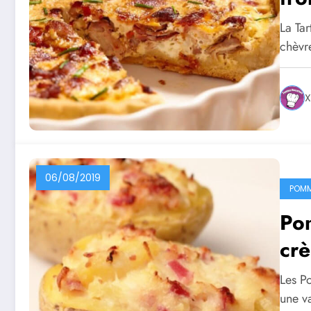
La Tar
chèvre
X
06/08/2019
POMM
Pom
crè
Les Po
une v