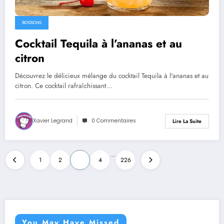
BOISSONS
Cocktail Tequila à l’ananas et au
citron
Découvrez le délicieux mélange du cocktail Tequila à l'ananas et au
citron. Ce cocktail rafraîchissant…
Xavier Legrand
0 Commentaires
Lire La Suite
Pagination
…
1
2
3
4
226
des
publications
You May Have Missed